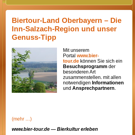
Biertour-Land Oberbayern – Die
Inn-Salzach-Region und unser
Genuss-Tipp
Mit unserem
Portal
www.bier-
tour.de
können Sie sich ein
Besuchsprogramm
der
besonderen Art
zusammenstellen. mit allen
notwendigen
Informationen
und
Ansprechpartnern
.
(mehr …)
www.bier-tour.de — Bierkultur erleben