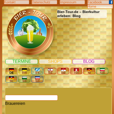
Kontakt
Datenschutz
Impressum
Facebook
Home
Bier-Tour.de – Bierkultur
erleben: Blog
TERMINE
SHOPS
BLOG