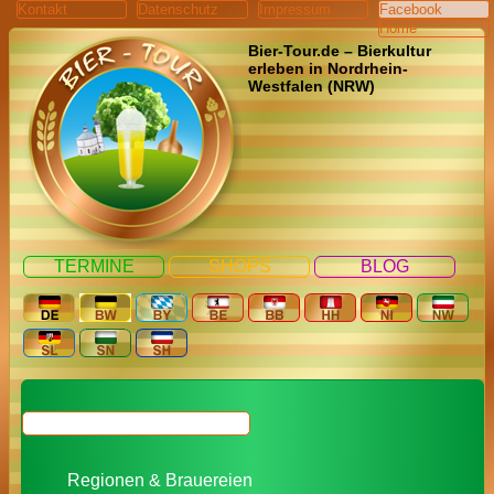
Kontakt
Datenschutz
Impressum
Facebook
Home
Bier-Tour.de – Bierkultur
erleben in Nordrhein-
Westfalen (NRW)
TERMINE
SHOPS
BLOG