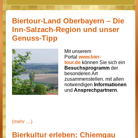
Biertour-Land Oberbayern – Die
Inn-Salzach-Region und unser
Genuss-Tipp
Mit unserem
Portal
www.bier-
tour.de
können Sie sich ein
Besuchsprogramm
der
besonderen Art
zusammenstellen. mit allen
notwendigen
Informationen
und
Ansprechpartnern
.
(mehr …)
Bierkultur erleben: Chiemgau