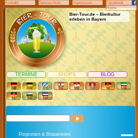
Kontakt
Datenschutz
Impressum
Facebook
Home
Bier-Tour.de – Bierkultur
erleben in Bayern
TERMINE
SHOPS
BLOG