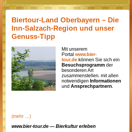
Biertour-Land Oberbayern – Die
Inn-Salzach-Region und unser
Genuss-Tipp
Mit unserem
Portal
www.bier-
tour.de
können Sie sich ein
Besuchsprogramm
der
besonderen Art
zusammenstellen. mit allen
notwendigen
Informationen
und
Ansprechpartnern
.
(mehr …)
www.bier-tour.de — Bierkultur erleben