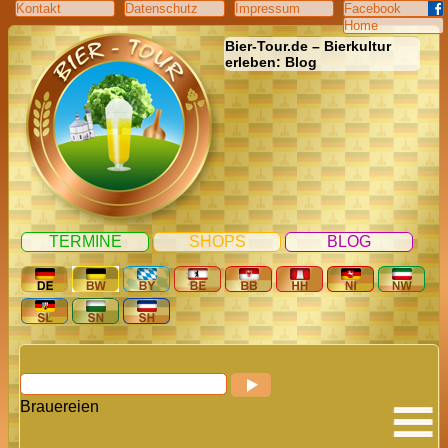
Kontakt
Datenschutz
Impressum
Facebook
Home
Bier-Tour.de – Bierkultur
erleben: Blog
TERMINE
SHOPS
BLOG